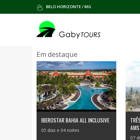
BELO HORIZONTE / MG
Em destaque
IBEROSTAR BAHIA ALL INCLUSIVE
TRÊS
AMS
05 dias e 04 noites
07 d